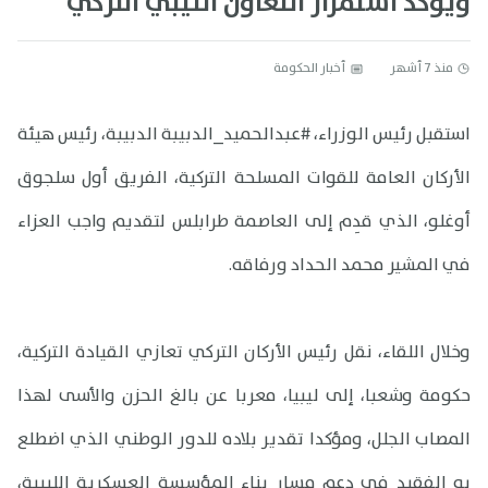
ويؤكد استمرار التعاون الليبي التركي
منذ 7 أشهر
أخبار الحكومة
استقبل رئيس الوزراء، #عبدالحميد_الدبيبة الدبيبة، رئيس هيئة
الأركان العامة للقوات المسلحة التركية، الفريق أول سلجوق
أوغلو، الذي قدِم إلى العاصمة طرابلس لتقديم واجب العزاء
في المشير محمد الحداد ورفاقه.
وخلال اللقاء، نقل رئيس الأركان التركي تعازي القيادة التركية،
حكومة وشعبا، إلى ليبيا، معربا عن بالغ الحزن والأسى لهذا
المصاب الجلل، ومؤكدا تقدير بلاده للدور الوطني الذي اضطلع
به الفقيد في دعم مسار بناء المؤسسة العسكرية الليبية،