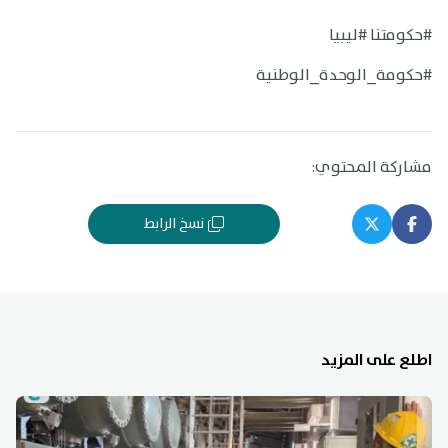
#حكومتنا #ليبيا
#حكومة_الوحدة_الوطنية
مشاركة المحتوي:
نسخ الرابط
اطلع على المزيد